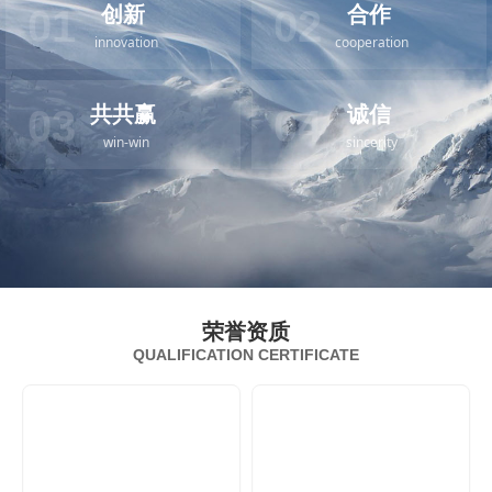
创新
合作
01
02
innovation
cooperation
共共赢
诚信
03
04
win-win
sincerity
荣誉资质
QUALIFICATION CERTIFICATE